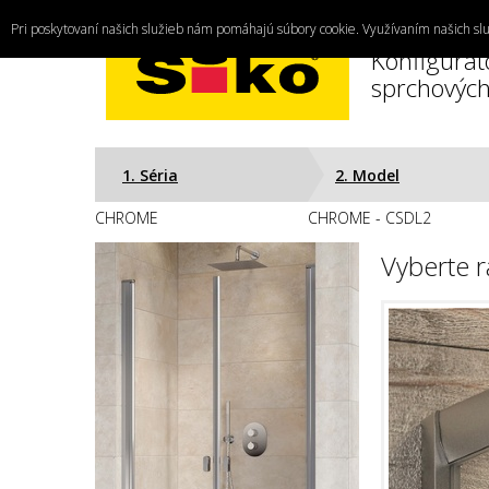
Pri poskytovaní našich služieb nám pomáhajú súbory cookie. Využívaním našich slu
Konfigurát
sprchových
1. Séria
2. Model
CHROME
CHROME - CSDL2
Vyberte r