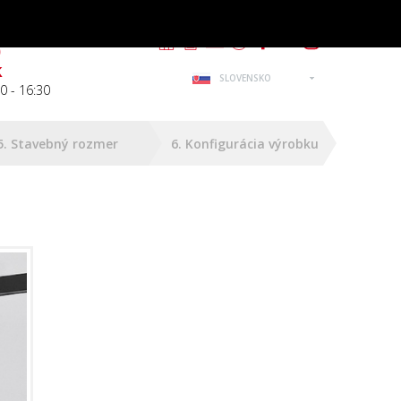
m
0
k
SLOVENSKO
0 - 16:30
5. Stavebný rozmer
6. Konfigurácia výrobku