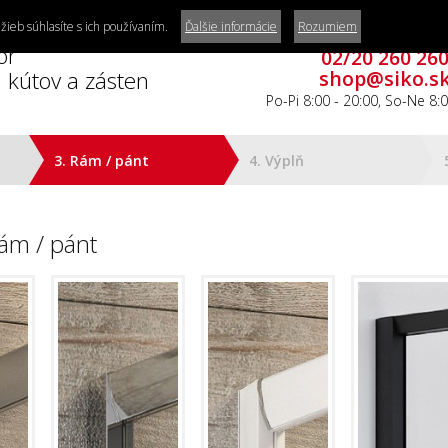
žieb súhlasíte s ich používaním.
Ďalšie informácie
Rozumiem
Zákaznícke centru
or
02/20 260 26
 kútov a zásten
shop@siko.s
Po-Pi 8:00 - 20:00, So-Ne 8:0
3. Rám / pánt
4. Výplň
ám / pánt