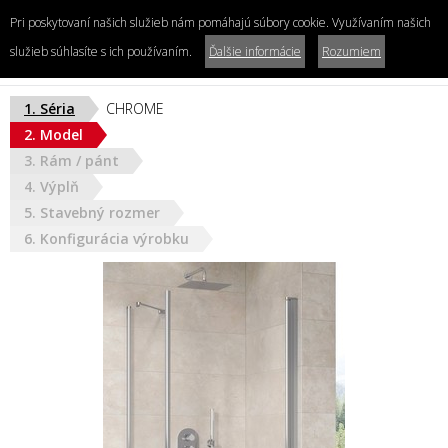
Pri poskytovaní našich služieb nám pomáhajú súbory cookie. Využívaním našich
Konfigurátor
sprchových kútov a zásten
služieb súhlasíte s ich používaním.
Ďalšie informácie
Rozumiem
Zákaznícke centrum
1. Séria
CHROME
02/20 260 260
2. Model
shop@siko.sk
SLOVENSKO
3. Rám / pánt
Po-Pi 8:00 - 20:00, So-Ne 8:00 - 16:30
4. Výplň
5. Stavebný rozmer
6. Konfigurácia výrobku