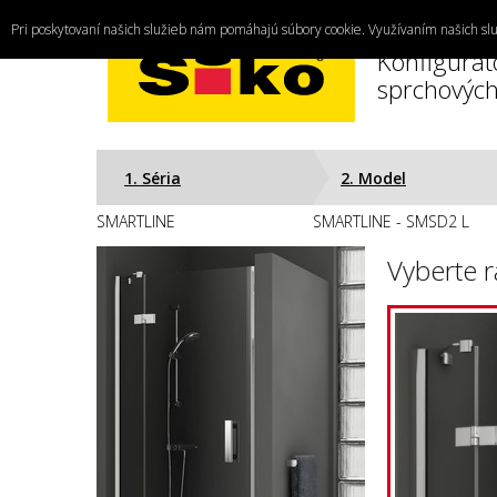
Pri poskytovaní našich služieb nám pomáhajú súbory cookie. Využívaním našich slu
Konfigurát
sprchových
1. Séria
2. Model
SMARTLINE
SMARTLINE - SMSD2 L
Vyberte r