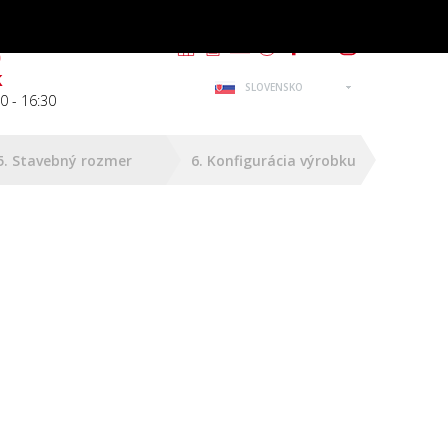
m
0
k
SLOVENSKO
0 - 16:30
5. Stavebný rozmer
6. Konfigurácia výrobku