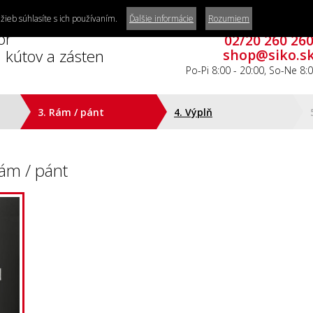
žieb súhlasíte s ich používaním.
Ďalšie informácie
Rozumiem
Zákaznícke centru
or
02/20 260 26
 kútov a zásten
shop@siko.s
Po-Pi 8:00 - 20:00, So-Ne 8:0
3. Rám / pánt
4. Výplň
ám / pánt