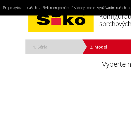
Pri poskytovaní našich služieb nám pomáhajú súbory cookie. Využívaním našich slu
Konfigurát
sprchových
1. Séria
2. Model
Vyberte 