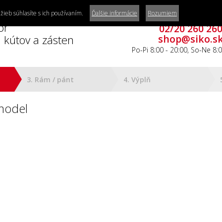
žieb súhlasíte s ich používaním.
Ďalšie informácie
Rozumiem
Zákaznícke centru
or
02/20 260 26
 kútov a zásten
shop@siko.s
Po-Pi 8:00 - 20:00, So-Ne 8:0
3. Rám / pánt
4. Výplň
model