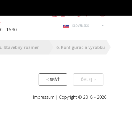
m
0
k
SLOVENSKO
0 - 16:30
5. Stavebný rozmer
6. Konfigurácia výrobku
< SPÄŤ
ĎALEJ >
Impressum
| Copyright © 2018 – 2026