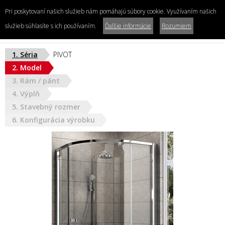
Pri poskytovaní našich služieb nám pomáhajú súbory cookie. Využívaním našich
Konfigurátor
sprchových kútov a zásten
služieb súhlasíte s ich používaním.
Ďalšie informácie
Rozumiem
Zákaznícke centrum
1. Séria
PIVOT
02/20 260 260
2. Model
shop@siko.sk
SLOVENSKO
3. Rám / pánt
Po-Pi 8:00 - 20:00, So-Ne 8:00 - 16:30
4. Výplň
5. Stavebný rozmer
6. Konfigurácia výrobku