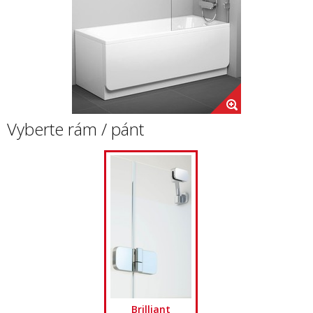
Vyberte rám / pánt
Brilliant