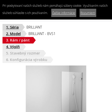
Pri poskytovaní našich služieb nám pomáhajú súbory cookie. Využívaním našich
Konfigurátor
sprchových kútov a zásten
služieb súhlasíte s ich používaním.
Ďalšie informácie
Rozumiem
Zákaznícke centrum
1. Séria
BRILLIANT
02/20 260 260
2. Model
BRILLIANT - BVS1
shop@siko.sk
SLOVENSKO
3. Rám / pánt
Po-Pi 8:00 - 20:00, So-Ne 8:00 - 16:30
4. Výplň
5. Stavebný rozmer
6. Konfigurácia výrobku